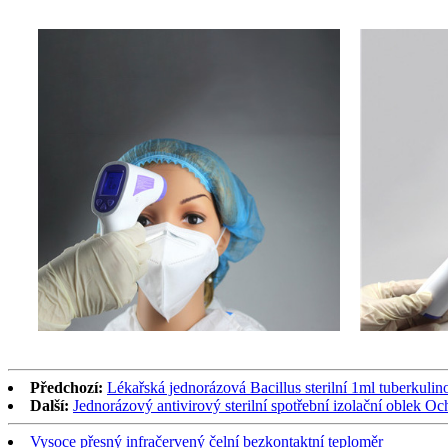
Předchozí:
Lékařská jednorázová Bacillus sterilní 1ml tuberkulin
Další:
Jednorázový antivirový sterilní spotřební izolační oble
Vysoce přesný infračervený čelní bezkontaktní teploměr