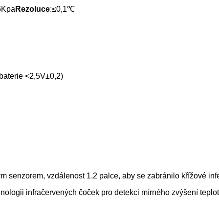
06Kpa
Rezoluce
:≤0,1℃
baterie <2,5V±0,2)
m senzorem, vzdálenost 1,2 palce, aby se zabránilo křížové infe
hnologii infračervených čoček pro detekci mírného zvýšení teplot