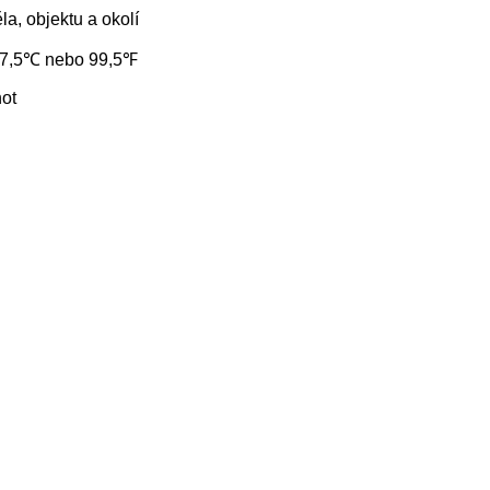
la, objektu a okolí
 >37,5℃ nebo 99,5℉
ot