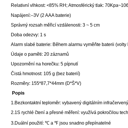
Relativní vlhkost: <85% RH; Atmosférický tlak: 70Kpa~1
Napájení:--3V (2 AAA baterie)
Správný rozsah měřicí vzdálenosti: 3 ~ 5 cm
Doba odezvy: 1 s
Alarm slabé baterie: Během alarmu vyměňte baterii (volty 
Údaje o paměti: 20 záznamů
Upozornění na horečku: 5 pípnutí
Čistá hmotnost: 105 g (bez baterií)
Rozměry: 155*87,7*44mm (D*Š*V)
Popis
1.Bezkontaktní teploměr: vybavený digitálním infračervený
2.1S rychlé čtení a přesné měření: využívá pokročilou tec
3.Duální použití: ℃ a ℉ jsou snadno přepínatelné