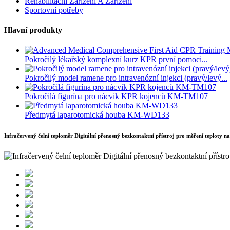
Rehabilitační Zařízení A Zařízení
Sportovní potřeby
Hlavní produkty
Pokročilý lékařský komplexní kurz KPR první pomoci...
Pokročilý model ramene pro intravenózní injekci (pravý/levý...
Pokročilá figurína pro nácvik KPR kojenců KM-TM107
Předmytá laparotomická houba KM-WD133
Infračervený čelní teploměr Digitální přenosný bezkontaktní přístroj pro měření teploty na 