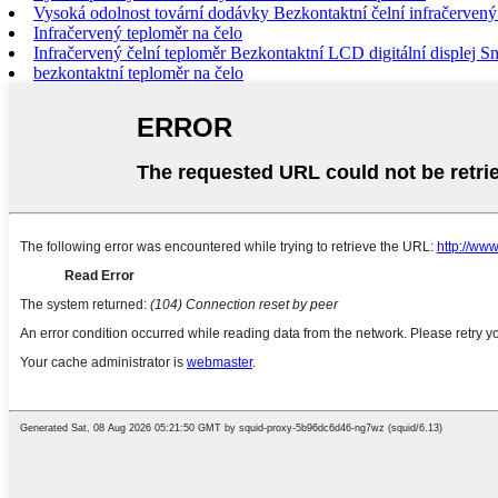
Vysoká odolnost tovární dodávky Bezkontaktní čelní infračerven
Infračervený teploměr na čelo
Infračervený čelní teploměr Bezkontaktní LCD digitální displej Sní
bezkontaktní teploměr na čelo