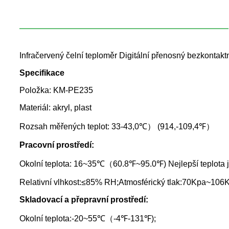
Infračervený čelní teploměr Digitální přenosný bezkontaktní
Specifikace
Položka: KM-PE235
Materiál: akryl, plast
Rozsah měřených teplot: 33-43,0℃） (914,-109,4℉）
Pracovní prostředí:
Okolní teplota: 16~35℃（60.8℉~95.0℉) Nejlepší teplota
Relativní vlhkost:≤85% RH;Atmosférický tlak:70Kpa~106
Skladovací a přepravní prostředí:
Okolní teplota:-20~55℃（-4℉-131℉);