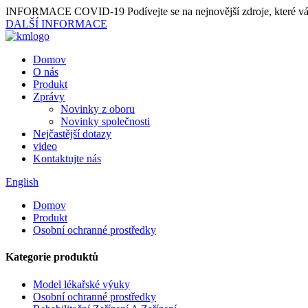
INFORMACE COVID-19
Podívejte se na nejnovější zdroje, které
DALŠÍ INFORMACE
Domov
O nás
Produkt
Zprávy
Novinky z oboru
Novinky společnosti
Nejčastější dotazy
video
Kontaktujte nás
English
Domov
Produkt
Osobní ochranné prostředky
Kategorie produktů
Model lékařské výuky
Osobní ochranné prostředky