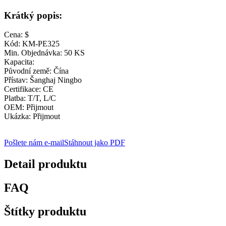
Krátký popis:
Cena: $
Kód: KM-PE325
Min. Objednávka: 50 KS
Kapacita:
Původní země: Čína
Přístav: Šanghaj Ningbo
Certifikace: CE
Platba: T/T, L/C
OEM: Přijmout
Ukázka: Přijmout
Pošlete nám e-mail
Stáhnout jako PDF
Detail produktu
FAQ
Štítky produktu