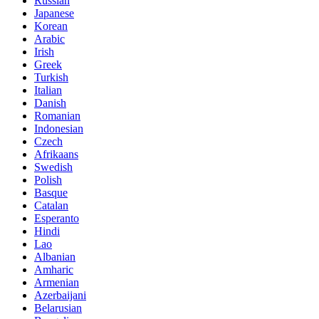
Russian
Japanese
Korean
Arabic
Irish
Greek
Turkish
Italian
Danish
Romanian
Indonesian
Czech
Afrikaans
Swedish
Polish
Basque
Catalan
Esperanto
Hindi
Lao
Albanian
Amharic
Armenian
Azerbaijani
Belarusian