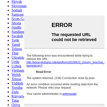
Slovak
Slovenian
Somali
Samoan
Scots Gaelic
Shona
Sindhi
Sundanese
Swahili
Tajik
Tamil
Telugu
Thai
Ukrainian
Urdu
Uzbek
Vietnamese
Welsh
Xhosa
Yiddish
Yoruba
Zulu
Kinyarwanda
Tatar
Oriya