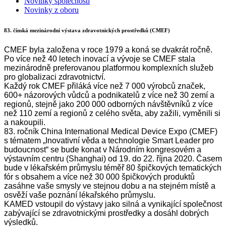
Novinky společnosti
Novinky z oboru
83. čínská mezinárodní výstava zdravotnických prostředků (CMEF)
CMEF byla založena v roce 1979 a koná se dvakrát ročně.
Po více než 40 letech inovací a vývoje se CMEF stala
mezinárodně preferovanou platformou komplexních služeb
pro globalizaci zdravotnictví.
Každý rok CMEF přiláká více než 7 000 výrobců značek,
600+ názorových vůdců a podnikatelů z více než 30 zemí a
regionů, stejně jako 200 000 odborných návštěvníků z více
než 110 zemí a regionů z celého světa, aby zažili, vyměnili si
a nakoupili.
83. ročník China International Medical Device Expo (CMEF)
s tématem „Inovativní věda a technologie Smart Leader pro
budoucnost“ se bude konat v Národním kongresovém a
výstavním centru (Shanghai) od 19. do 22. října 2020. Časem
bude v lékařském průmyslu téměř 80 špičkových tematických
fór s obsahem a více než 30 000 špičkových produktů
zasáhne vaše smysly ve stejnou dobu a na stejném místě a
osvěží vaše poznání lékařského průmyslu.
KAMED vstoupil do výstavy jako silná a vynikající společnost
zabývající se zdravotnickými prostředky a dosáhl dobrých
výsledků.