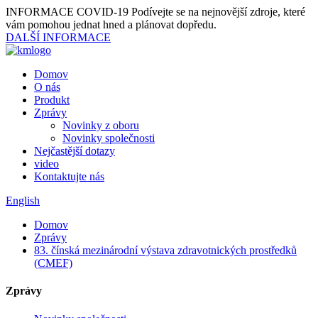
INFORMACE COVID-19
Podívejte se na nejnovější zdroje, které
vám pomohou jednat hned a plánovat dopředu.
DALŠÍ INFORMACE
Domov
O nás
Produkt
Zprávy
Novinky z oboru
Novinky společnosti
Nejčastější dotazy
video
Kontaktujte nás
English
Domov
Zprávy
83. čínská mezinárodní výstava zdravotnických prostředků
(CMEF)
Zprávy