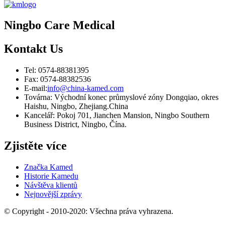
Ningbo Care Medical
Kontakt
Us
Tel: 0574-88381395
Fax: 0574-88382536
E-mail:
info@china-kamed.com
Továrna: Východní konec průmyslové zóny Dongqiao, okres
Haishu, Ningbo, Zhejiang.China
Kancelář: Pokoj 701, Jianchen Mansion, Ningbo Southern
Business District, Ningbo, Čína.
Zjistěte více
Značka Kamed
Historie Kamedu
Návštěva klientů
Nejnovější zprávy
© Copyright - 2010-2020: Všechna práva vyhrazena.