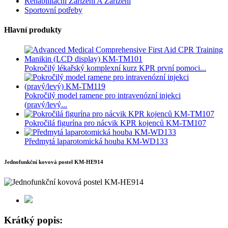
Rehabilitační Zařízení A Zařízení
Sportovní potřeby
Hlavní produkty
Pokročilý lékařský komplexní kurz KPR první pomoci...
Pokročilý model ramene pro intravenózní injekci
(pravý/levý...
Pokročilá figurína pro nácvik KPR kojenců KM-TM107
Předmytá laparotomická houba KM-WD133
Jednofunkční kovová postel KM-HE914
Krátký popis: