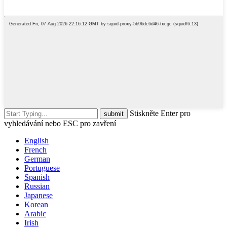
Stiskněte Enter pro
vyhledávání nebo ESC pro zavření
English
French
German
Portuguese
Spanish
Russian
Japanese
Korean
Arabic
Irish