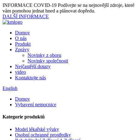
INFORMACE COVID-19
Podívejte se na nejnovější zdroje, které
vám pomohou jednat hned a plánovat dopředu.
DALŠÍ INFORMACE
Domov
O nás
Produkt
Zprávy
Novinky z oboru
Novinky společnosti
Nejčastější dotazy
video
Kontaktujte nás
English
Domov
Vybavení nemocnice
Kategorie produktů
Model lékařské výuky
Osobní ochranné prostředky