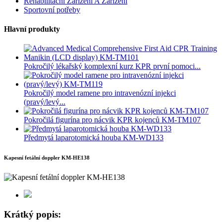
Rehabilitační Zařízení A Zařízení
Sportovní potřeby
Hlavní produkty
Pokročilý lékařský komplexní kurz KPR první pomoci...
Pokročilý model ramene pro intravenózní injekci
(pravý/levý...
Pokročilá figurína pro nácvik KPR kojenců KM-TM107
Předmytá laparotomická houba KM-WD133
Kapesní fetální doppler KM-HE138
Krátký popis: