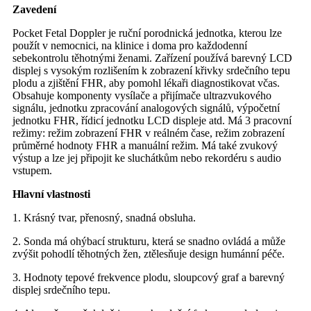
Zavedení
Pocket Fetal Doppler je ruční porodnická jednotka, kterou lze
použít v nemocnici, na klinice i doma pro každodenní
sebekontrolu těhotnými ženami. Zařízení používá barevný LCD
displej s vysokým rozlišením k zobrazení křivky srdečního tepu
plodu a zjištění FHR, aby pomohl lékaři diagnostikovat včas.
Obsahuje komponenty vysílače a přijímače ultrazvukového
signálu, jednotku zpracování analogových signálů, výpočetní
jednotku FHR, řídicí jednotku LCD displeje atd. Má 3 pracovní
režimy: režim zobrazení FHR v reálném čase, režim zobrazení
průměrné hodnoty FHR a manuální režim. Má také zvukový
výstup a lze jej připojit ke sluchátkům nebo rekordéru s audio
vstupem.
Hlavní vlastnosti
1. Krásný tvar, přenosný, snadná obsluha.
2. Sonda má ohýbací strukturu, která se snadno ovládá a může
zvýšit pohodlí těhotných žen, ztělesňuje design humánní péče.
3. Hodnoty tepové frekvence plodu, sloupcový graf a barevný
displej srdečního tepu.