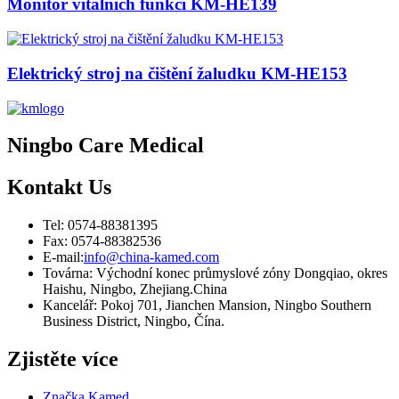
Monitor vitálních funkcí KM-HE139
Elektrický stroj na čištění žaludku KM-HE153
Ningbo Care Medical
Kontakt
Us
Tel: 0574-88381395
Fax: 0574-88382536
E-mail:
info@china-kamed.com
Továrna: Východní konec průmyslové zóny Dongqiao, okres
Haishu, Ningbo, Zhejiang.China
Kancelář: Pokoj 701, Jianchen Mansion, Ningbo Southern
Business District, Ningbo, Čína.
Zjistěte více
Značka Kamed