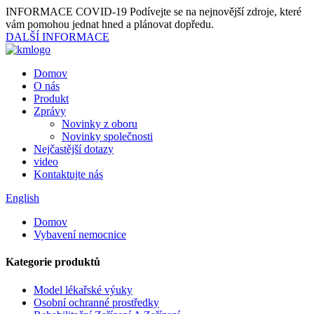
INFORMACE COVID-19
Podívejte se na nejnovější zdroje, které
vám pomohou jednat hned a plánovat dopředu.
DALŠÍ INFORMACE
Domov
O nás
Produkt
Zprávy
Novinky z oboru
Novinky společnosti
Nejčastější dotazy
video
Kontaktujte nás
English
Domov
Vybavení nemocnice
Kategorie produktů
Model lékařské výuky
Osobní ochranné prostředky